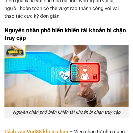
điều quá xa lạ với các nhà cái lớn. Nhưng tin vui là,
người hoàn toàn có thể vượt rào thành công với vài
thao tác cực kỳ đơn giản.
Nguyên nhân phổ biến khiến tài khoản bị chặn
truy cập
Nguyên nhân phổ biến khiến tài khoản bị chặn truy cập
Cách vào Vnd88 khi bị chặn
– Việc chặn từ nhà mạng