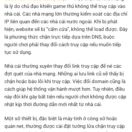
là lý do chủ đạo khiến game thủ không thể truy cập vào
nhà cái. Các nhà mạng lớn thường kiểm soát các địa chỉ
IP liên quan đến các nhà cái nước ngoài. Khi bị phát
hiện, website sẽ bị “cấm cửa”, không thể load được. Đây
là phương thức chặn trực tiếp dựa trên DNS, buộc
người chơi phải thay đổi cách truy cập nếu muốn tiếp
tục sử dụng.
Nhà cái thường xuyên thay đổi link truy cập để né các
đợt quét của nhà mạng. Những ai lưu link cũ sẽ thấy bị
chặn hoặc báo lỗi khi truy cập. Việc đổi domain cũng là
cách giúp hệ thống vận hành mượt hơn. Tuy nhiên, điều
này đôi khi gây bất tiện nếu người chơi không được cập
nhật kịp thời đường dẫn mới nhất từ nhà cái.
Một số thiết bị, đặc biệt là máy tính ở công sở hoặc
quán net, thường được cài đặt tường lửa chặn truy cập