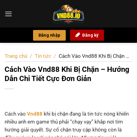
Bỏ
qua
nội
dung
Đăng nhập
Đăng ký
Trang chủ
/
Tin tức
/
Cách Vào Vnd88 Khi Bị Chặn –
Hướng Dẫn Chi Tiết Cực Đơn Giản
Cách Vào Vnd88 Khi Bị Chặn – Hướng
Dẫn Chi Tiết Cực Đơn Giản
Cách vào
Vnd88
khi bị chặn đang là tin tức nóng khiến
nhiều anh em game thủ phải “chạy vạy” khắp nơi tìm
hướng giải quyết. Sự cố chặn truy cập không còn là