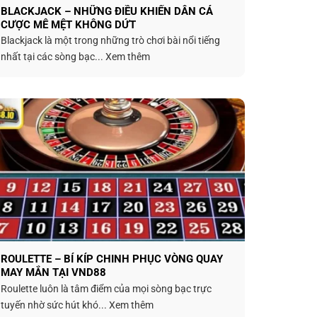
BLACKJACK – NHỮNG ĐIỀU KHIẾN DÂN CÁ
CƯỢC MÊ MỆT KHÔNG DỨT
Blackjack là một trong những trò chơi bài nổi tiếng
nhất tại các sòng bạc... Xem thêm
ROULETTE – BÍ KÍP CHINH PHỤC VÒNG QUAY
MAY MẮN TẠI VND88
Roulette luôn là tâm điểm của mọi sòng bạc trực
tuyến nhờ sức hút khó... Xem thêm