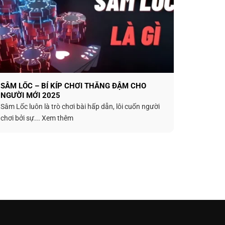
SÂM LỐC – BÍ KÍP CHƠI THẮNG ĐẬM CHO
NGƯỜI MỚI 2025
Sâm Lốc luôn là trò chơi bài hấp dẫn, lôi cuốn người
chơi bởi sự... Xem thêm