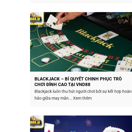
BLACKJACK – BÍ QUYẾT CHINH PHỤC TRÒ
CHƠI ĐỈNH CAO TẠI VND88
Blackjack luôn thu hút người chơi bởi sự kết hợp hoàn
hảo giữa may mắn... Xem thêm