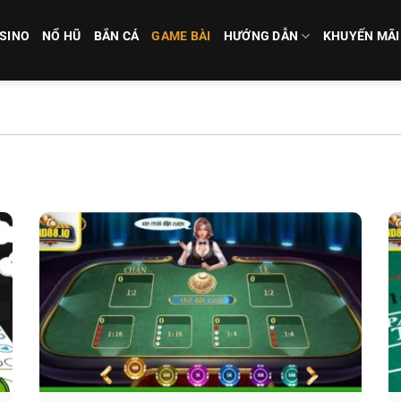
SINO
NỔ HŨ
BẮN CÁ
GAME BÀI
HƯỚNG DẪN
KHUYẾN MÃI