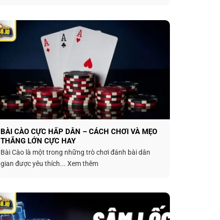
BÀI CÀO CỰC HẤP DẪN – CÁCH CHƠI VÀ MẸO
THẮNG LỚN CỰC HAY
Bài Cào là một trong những trò chơi đánh bài dân
gian được yêu thích... Xem thêm