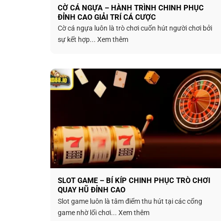
CỜ CÁ NGỰA – HÀNH TRÌNH CHINH PHỤC
ĐỈNH CAO GIẢI TRÍ CÁ CƯỢC
Cờ cá ngựa luôn là trò chơi cuốn hút người chơi bởi
sự kết hợp... Xem thêm
SLOT GAME – BÍ KÍP CHINH PHỤC TRÒ CHƠI
QUAY HŨ ĐỈNH CAO
Slot game luôn là tâm điểm thu hút tại các cổng
game nhờ lối chơi... Xem thêm