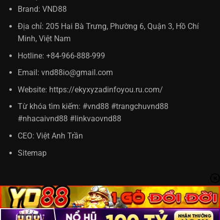
Brand: VND88
Địa chỉ: 205 Hai Bà Trưng, Phường 6, Quận 3, Hồ Chí
Minh, Việt Nam
Hotline: +84-966-888-999
Email:
vnd88io@gmail.com
Website:
https://ekyxyzadinfoyou.ru.com/
Từ khóa tìm kiếm: #vnd88 #trangchuvnd88
#nhacaivnd88 #linkvaovnd88
CEO:
Việt Anh Trần
Sitemap
Copyright 2026 ©
ekyxyzadinfoyou.ru.com
all rights
reserved