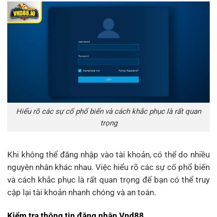
Hiểu rõ các sự cố phổ biến và cách khắc phục là rất quan
trọng
Khi không thể đăng nhập vào tài khoản, có thể do nhiều
nguyên nhân khác nhau. Việc hiểu rõ các sự cố phổ biến
và cách khắc phục là rất quan trọng để bạn có thể truy
cập lại tài khoản nhanh chóng và an toàn.
Kiểm tra thông tin đăng nhập Vnd88