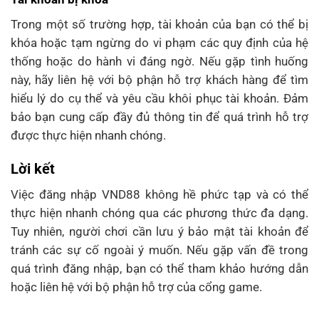
Trong một số trường hợp, tài khoản của bạn có thể bị
khóa hoặc tạm ngừng do vi phạm các quy định của hệ
thống hoặc do hành vi đáng ngờ. Nếu gặp tình huống
này, hãy liên hệ với bộ phận hỗ trợ khách hàng để tìm
hiểu lý do cụ thể và yêu cầu khôi phục tài khoản. Đảm
bảo bạn cung cấp đầy đủ thông tin để quá trình hỗ trợ
được thực hiện nhanh chóng.
Lời kết
Việc đăng nhập VND88 không hề phức tạp và có thể
thực hiện nhanh chóng qua các phương thức đa dạng.
Tuy nhiên, người chơi cần lưu ý bảo mật tài khoản để
tránh các sự cố ngoài ý muốn. Nếu gặp vấn đề trong
quá trình đăng nhập, bạn có thể tham khảo hướng dẫn
hoặc liên hệ với bộ phận hỗ trợ của cổng game.