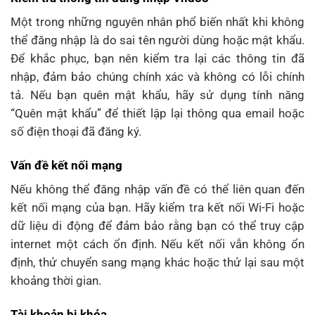
Một trong những nguyên nhân phổ biến nhất khi không
thể đăng nhập là do sai tên người dùng hoặc mật khẩu.
Để khắc phục, bạn nên kiểm tra lại các thông tin đã
nhập, đảm bảo chúng chính xác và không có lỗi chính
tả. Nếu bạn quên mật khẩu, hãy sử dụng tính năng
“Quên mật khẩu” để thiết lập lại thông qua email hoặc
số điện thoại đã đăng ký.
Vấn đề kết nối mạng
Nếu không thể đăng nhập vấn đề có thể liên quan đến
kết nối mạng của bạn. Hãy kiểm tra kết nối Wi-Fi hoặc
dữ liệu di động để đảm bảo rằng bạn có thể truy cập
internet một cách ổn định. Nếu kết nối vẫn không ổn
định, thử chuyển sang mạng khác hoặc thử lại sau một
khoảng thời gian.
Tài khoản bị khóa