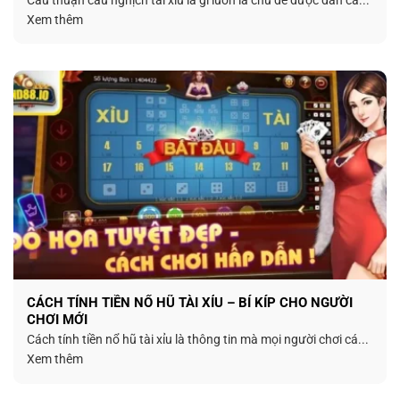
Xem thêm
CÁCH TÍNH TIỀN NỔ HŨ TÀI XỈU – BÍ KÍP CHO NGƯỜI
CHƠI MỚI
Cách tính tiền nổ hũ tài xỉu là thông tin mà mọi người chơi cá...
Xem thêm