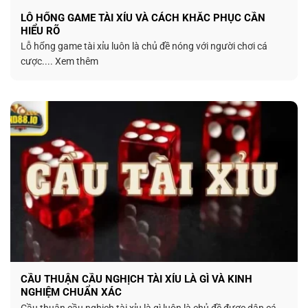
LỖ HỔNG GAME TÀI XỈU VÀ CÁCH KHẮC PHỤC CẦN
HIỂU RÕ
Lỗ hổng game tài xỉu luôn là chủ đề nóng với người chơi cá
cược.... Xem thêm
CẦU THUẬN CẦU NGHỊCH TÀI XỈU LÀ GÌ VÀ KINH
NGHIỆM CHUẨN XÁC
Cầu thuận cầu nghịch tài xỉu là gì luôn là chủ đề được dân cá...