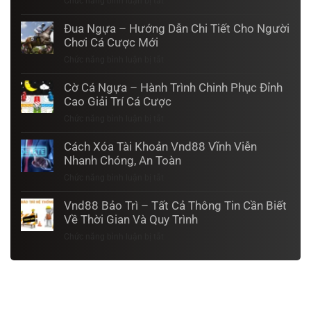
Chức năng bình luận bị tắt
ở
Nổ
Hũ
Đua Ngựa – Hướng Dẫn Chi Tiết Cho Người
Kim
Chơi Cá Cược Mới
Tự
Chức năng bình luận bị tắt
ở
Tháp
Đua
–
Ngựa
Cờ Cá Ngựa – Hành Trình Chinh Phục Đỉnh
Khám
–
Cao Giải Trí Cá Cược
Phá
Hướng
Phần
Chức năng bình luận bị tắt
ở
Dẫn
Thưởng
Cờ
Chi
Bí
Cá
Cách Xóa Tài Khoản Vnd88 Vĩnh Viễn
Tiết
Ẩn
Ngựa
Nhanh Chóng, An Toàn
Cho
Đầy
–
Người
Huyền
Chức năng bình luận bị tắt
ở
Hành
Chơi
Bí
Cách
Trình
Cá
Xóa
Vnd88 Bảo Trì – Tất Cả Thông Tin Cần Biết
Chinh
Cược
Tài
Về Thời Gian Và Quy Trình
Phục
Mới
Khoản
Đỉnh
Chức năng bình luận bị tắt
ở
Vnd88
Cao
Vnd88
Vĩnh
Giải
Bảo
Viễn
Trí
Trì
Nhanh
Cá
–
Chóng,
Cược
Tất
An