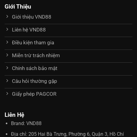
Giới Thiệu
Giới thiệu VND88
Liên hệ VND88
Điều kiện tham gia
Miễn trừ trách nhiệm
Chính sách bảo mật
Câu hỏi thường gặp
Giấy phép PAGCOR
Liên Hệ
Brand: VND88
Địa chỉ: 205 Hai Bà Trưng, Phường 6, Quận 3, Hồ Chí