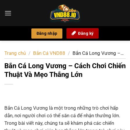
Bỏ
qua
nội
dung
Đăng nhập
Đăng ký
Trang chủ
/
Bắn Cá VND88
/
Bắn Cá Long Vương –
Cách Chơi Chiến Thuật Và Mẹo Thắng Lớn
Bắn Cá Long Vương – Cách Chơi Chiến
Thuật Và Mẹo Thắng Lớn
Bắn Cá Long Vương là một trong những trò chơi hấp
dẫn, nơi người chơi có thể săn cá để nhận thưởng lớn.
Trong bài viết này, chúng ta sẽ khám phá các chiến