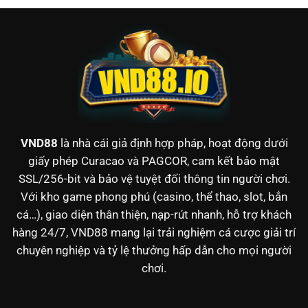
Cả
Toàn
Thông
Tin
Cần
Biết
Về
Thời
Gian
Và
Quy
Trình
VND88
là nhà cái giả định hợp pháp, hoạt động dưới
giấy phép Curacao và PAGCOR, cam kết bảo mật
SSL/256-bit và bảo vệ tuyệt đối thông tin người chơi.
Với kho game phong phú (casino, thể thao, slot, bắn
cá…), giao diện thân thiện, nạp-rút nhanh, hỗ trợ khách
hàng 24/7, VND88 mang lại trải nghiệm cá cược giải trí
chuyên nghiệp và tỷ lệ thưởng hấp dẫn cho mọi người
chơi.