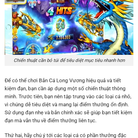
Chiến thuật cần bỏ túi để tiêu diệt mục tiêu nhanh hơn
Để có thể chơi Bắn Cá Long Vương hiệu quả và tiết
kiệm đạn, bạn cần áp dụng một số chiến thuật thông
minh. Trước tiên, bạn nên tập trung vào các loại cá nhỏ,
vì chúng dễ tiêu diệt và mang lại điểm thưởng ổn định.
Sử dụng đạn nhẹ và bắn chính xác sẽ giúp bạn tiết kiệm
đạn mà vẫn thu về điểm thưởng liên tục.
Thứ hai, hãy chú ý tới các loại cá có phần thưởng đặc