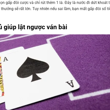
ọn gấp đôi cược và chỉ rút thêm 1 lá. Đây là nước đi dứt khoát 
 thưởng sẽ rất lớn. Tuy nhiên nếu sai lầm, bạn mất gấp đôi số t
 giúp lật ngược ván bài