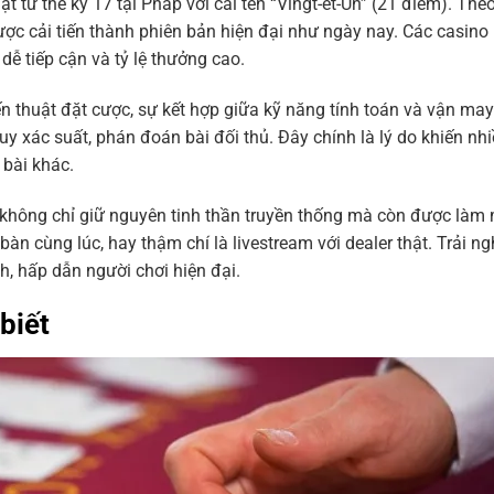
 từ thế kỷ 17 tại Pháp với cái tên “Vingt-et-Un” (21 điểm). Theo
ợc cải tiến thành phiên bản hiện đại như ngày nay. Các casino
 dễ tiếp cận và tỷ lệ thưởng cao.
n thuật đặt cược, sự kết hợp giữa kỹ năng tính toán và vận may
y xác suất, phán đoán bài đối thủ. Đây chính là lý do khiến nh
 bài khác.
 không chỉ giữ nguyên tinh thần truyền thống mà còn được làm 
bàn cùng lúc, hay thậm chí là livestream với dealer thật. Trải n
nh, hấp dẫn người chơi hiện đại.
biết