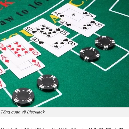
Tổng quan về Blackjack