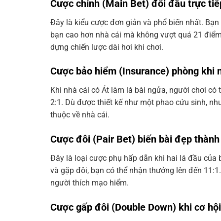
Cược chính (Main Bet) đối đầu trực tiế
Đây là kiểu cược đơn giản và phổ biến nhất. Bạn 
bạn cao hơn nhà cái mà không vượt quá 21 điểm, 
dựng chiến lược dài hơi khi chơi.
Cược bảo hiểm (Insurance) phòng khi n
Khi nhà cái có Át làm lá bài ngửa, người chơi có
2:1. Dù được thiết kế như một phao cứu sinh, nh
thuộc về nhà cái.
Cược đôi (Pair Bet) biến bài đẹp thành
Đây là loại cược phụ hấp dẫn khi hai lá đầu của 
và gặp đôi, bạn có thể nhận thưởng lên đến 11:1
người thích mạo hiểm.
Cược gấp đôi (Double Down) khi cơ hội