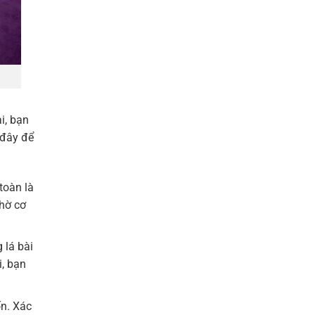
i, bạn
 đây để
toàn là
chờ cơ
 lá bài
i, bạn
ốn. Xác