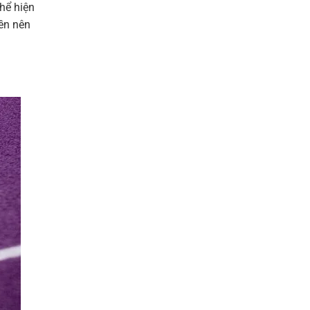
thể hiện
iền nên