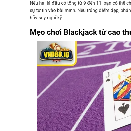
Nếu hai lá đầu có tổng từ 9 đến 11, bạn có thể ch
sự tự tin vào bài mình. Nếu trúng điểm đẹp, phần
hãy suy nghĩ kỹ.
Mẹo chơi Blackjack từ cao thủ