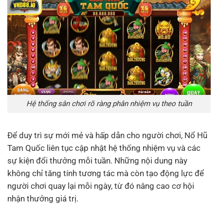
Hệ thống sân chơi rõ ràng phân nhiệm vụ theo tuần
Để duy trì sự mới mẻ và hấp dẫn cho người chơi, Nổ Hũ
Tam Quốc liên tục cập nhật hệ thống nhiệm vụ và các
sự kiện đổi thưởng mỗi tuần. Những nội dung này
không chỉ tăng tính tương tác mà còn tạo động lực để
người chơi quay lại mỗi ngày, từ đó nâng cao cơ hội
nhận thưởng giá trị.