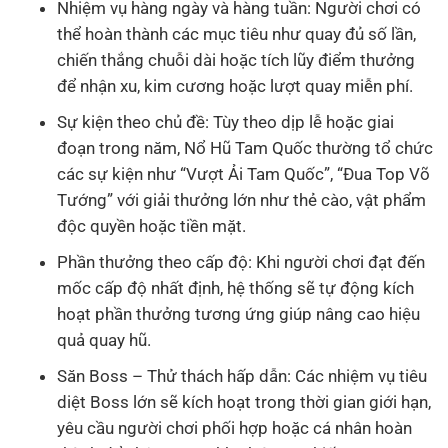
Nhiệm vụ hàng ngày và hàng tuần: Người chơi có
thể hoàn thành các mục tiêu như quay đủ số lần,
chiến thắng chuỗi dài hoặc tích lũy điểm thưởng
để nhận xu, kim cương hoặc lượt quay miễn phí.
Sự kiện theo chủ đề: Tùy theo dịp lễ hoặc giai
đoạn trong năm, Nổ Hũ Tam Quốc thường tổ chức
các sự kiện như “Vượt Ải Tam Quốc”, “Đua Top Võ
Tướng” với giải thưởng lớn như thẻ cào, vật phẩm
độc quyền hoặc tiền mặt.
Phần thưởng theo cấp độ: Khi người chơi đạt đến
mốc cấp độ nhất định, hệ thống sẽ tự động kích
hoạt phần thưởng tương ứng giúp nâng cao hiệu
quả quay hũ.
Săn Boss – Thử thách hấp dẫn: Các nhiệm vụ tiêu
diệt Boss lớn sẽ kích hoạt trong thời gian giới hạn,
yêu cầu người chơi phối hợp hoặc cá nhân hoàn