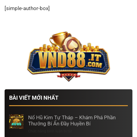
[simple-author-box]
BÀI VIẾT MỚI NHẤT
Nổ Hũ Kim Tự Tháp – Khám Phá Phần
Thưởng Bí Ẩn Đầy Huyền Bí
Chức năng bình luận bị tắt
ở
Nổ