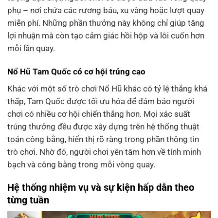
phụ – nơi chứa các rương báu, xu vàng hoặc lượt quay
miễn phí. Những phần thưởng này không chỉ giúp tăng
lợi nhuận mà còn tạo cảm giác hồi hộp và lôi cuốn hơn
mỗi lần quay.
Nổ Hũ Tam Quốc có cơ hội trúng cao
Khác với một số trò chơi Nổ Hũ khác có tỷ lệ thắng khá
thấp, Tam Quốc được tối ưu hóa để đảm bảo người
chơi có nhiều cơ hội chiến thắng hơn. Mọi xác suất
trúng thưởng đều được xây dựng trên hệ thống thuật
toán công bằng, hiển thị rõ ràng trong phần thông tin
trò chơi. Nhờ đó, người chơi yên tâm hơn về tính minh
bạch và công bằng trong mỗi vòng quay.
Hệ thống nhiệm vụ và sự kiện hấp dẫn theo
từng tuần