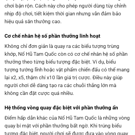
chơi bận rộn. Cách này cho phép người dùng tùy chỉnh
nhịp độ chơi, tiết kiệm thời gian nhưng vẫn đảm bảo
hiệu quả săn thưởng cao.
Cơ chế nhân hệ số phần thưởng linh hoạt
Không chỉ đơn giản là quay ra các biểu tượng trùng
khớp, Nổ Hũ Tam Quốc còn có cơ chế nhân hệ số phần
thưởng theo từng biểu tượng đặc biệt. Ví dụ, biểu
tượng tướng lĩnh hoặc vật phẩm chiến đấu có thể mang
lại x2, x5, thậm chí x10 lần giá trị cược. Điều này giúp
người chơi dễ dàng tạo ra các chuỗi thắng lớn mà
không cần đặt cược quá nhiều.
Hệ thống vòng quay đặc biệt với phần thưởng ẩn
Điểm hấp dẫn khác của Nổ Hũ Tam Quốc là những vòng
quay bí mật với phần thưởng bất ngờ. Khi trúng biểu
tượng đặc biệt, người chơi sẽ được đưa vào vòng quay